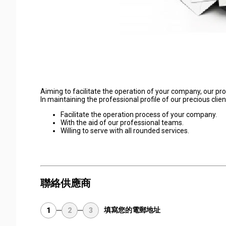
Aiming to facilitate the operation of your company, our pr
In maintaining the professional profile of our precious clie
Facilitate the operation process of your company.
With the aid of our professional teams.
Willing to serve with all rounded services.
聯絡供應商
填寫您的電郵地址
1
2
3