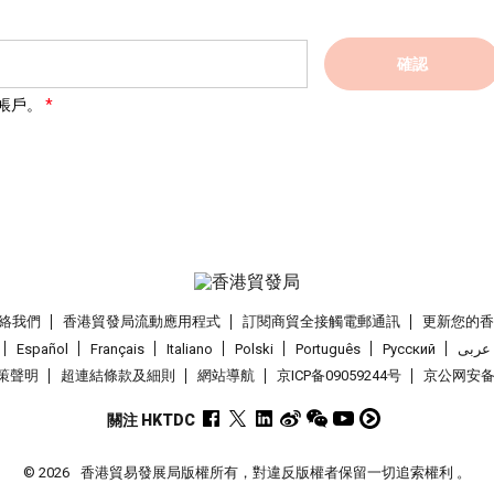
確認
帳戶。
絡我們
香港貿發局流動應用程式
訂閱商貿全接觸電郵通訊
更新您的
Español
Français
Italiano
Polski
Português
Pусский
عربى
策聲明
超連結條款及細則
網站導航
京ICP备09059244号
京公网安备 1
關注 HKTDC
© 2026
香港貿易發展局版權所有，對違反版權者保留一切追索權利 。