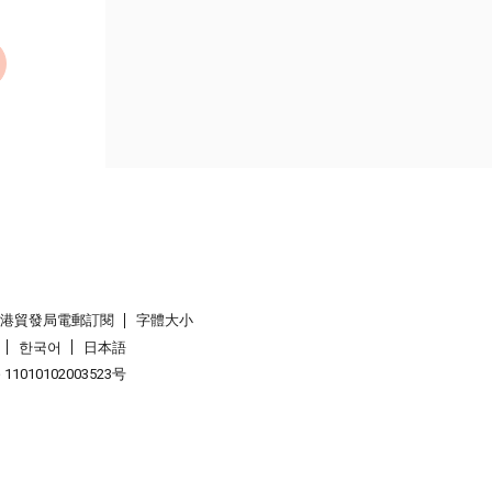
香港貿發局電郵訂閱
字體大小
한국어
日本語
1010102003523号