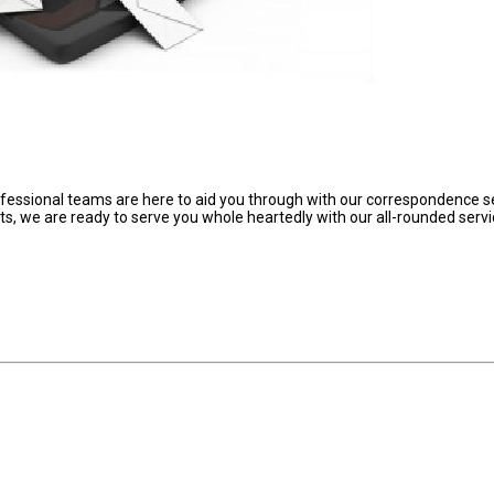
ofessional teams are here to aid you through with our correspondence s
nts, we are ready to serve you whole heartedly with our all-rounded servi