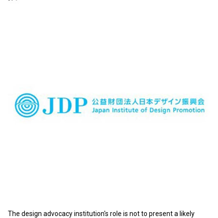
The design advocacy institution's role is not to present a likely