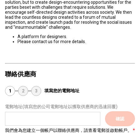
solution, but to create design-encountering opportunities for the
parties beset with challenges that require solutions. We
encourage self-directed design activities across society. We then
lead the countless designs created to a forum of mutual
inspection, and create launch pads for resolving the social issues
and "insurmountable" challenges.
A platform for designers.
Please contact us for more details.
聯絡供應商
填寫您的電郵地址
1
2
3
電郵地址
(填寫您的公司電郵地址以獲取供應商的迅速回覆)
確認
我們會為您建立一個帳戶以聯絡供應商，請查看電郵並啟動帳戶。