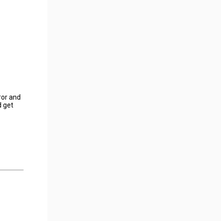
ror and
d get