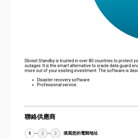
Dbvisit Standby is trusted in over 80 countries to protect 
outages. It is the smart alternative to oracle data guard ena
more out of your existing investment. The software is des
Disaster recovery software.
Professional service.
聯絡供應商
填寫您的電郵地址
1
2
3