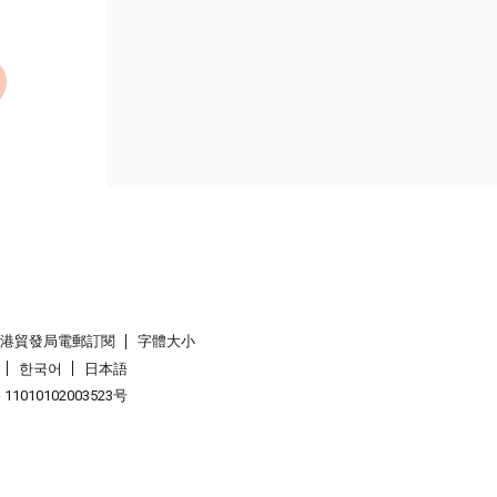
香港貿發局電郵訂閱
字體大小
한국어
日本語
1010102003523号