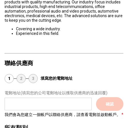
products with quality manufacturing. Our industry focus includes
industrial products, high end telecommunications, office
automation, professional audio and video products, automotive
electronics, medical devices, etc. The advanced solutions are sure
to keep you on the cutting edge.
Covering a wide industry.
Experienced in this field.
聯絡供應商
填寫您的電郵地址
1
2
3
電郵地址
(填寫您的公司電郵地址以獲取供應商的迅速回覆)
確認
我們會為您建立一個帳戶以聯絡供應商，請查看電郵並啟動帳戶。