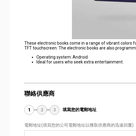
These electronic books come in a range of vibrant colors fo
TFT touchscreen. The electronic books are also programmed
Operating system: Android.
Ideal for users who seek extra entertainment.
聯絡供應商
填寫您的電郵地址
1
2
3
電郵地址
(填寫您的公司電郵地址以獲取供應商的迅速回覆)