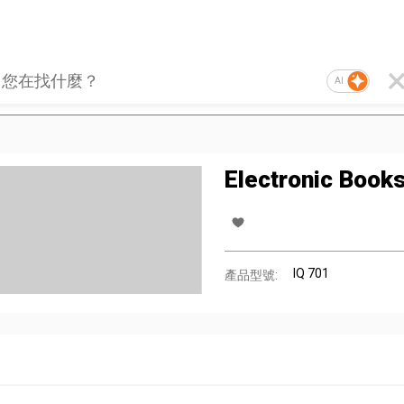
AI
Electronic Book
IQ 701
產品型號: