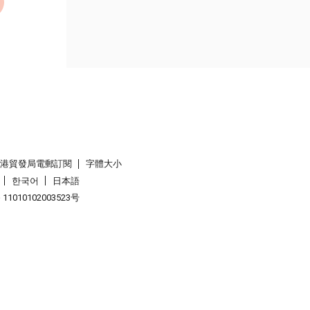
香港貿發局電郵訂閱
字體大小
한국어
日本語
1010102003523号