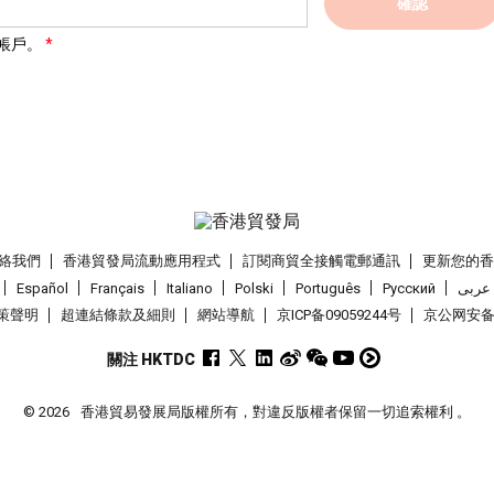
確認
帳戶。
絡我們
香港貿發局流動應用程式
訂閱商貿全接觸電郵通訊
更新您的
Español
Français
Italiano
Polski
Português
Pусский
عربى
策聲明
超連結條款及細則
網站導航
京ICP备09059244号
京公网安备 1
關注 HKTDC
© 2026
香港貿易發展局版權所有，對違反版權者保留一切追索權利 。