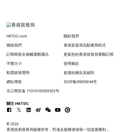
HKTDC.com
關於我們
聯絡我們
香港貿發局流動應用程式
訂閱商貿全接觸電郵通訊
更新您的香港貿發局電郵訂閱
字體大小
使用條款
私隱政策聲明
超連結條款及細則
網站導航
京ICP备09059244号
京公网安备 11010102003523号
關注 HKTDC
© 2026
香港貿易發展局版權所有，對違反版權者保留一切追索權利 。