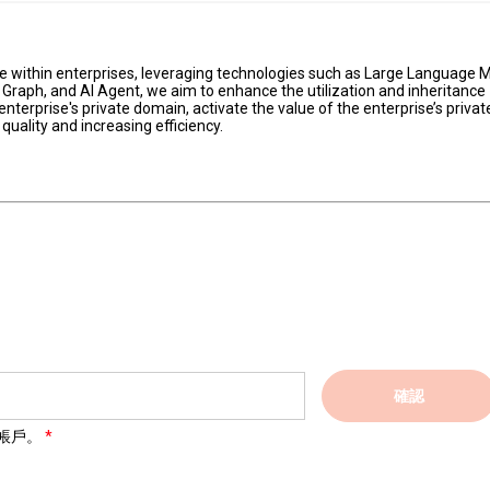
e within enterprises, leveraging technologies such as Large Language 
raph, and AI Agent, we aim to enhance the utilization and inheritance
erprise's private domain, activate the value of the enterprise’s private
quality and increasing efficiency.
確認
帳戶。