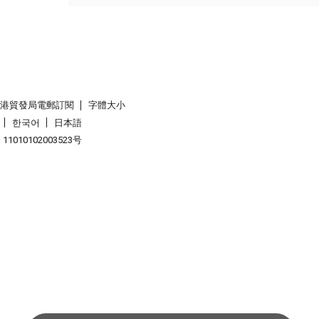
香港貿發局電郵訂閱
字體大小
한국어
日本語
1010102003523号