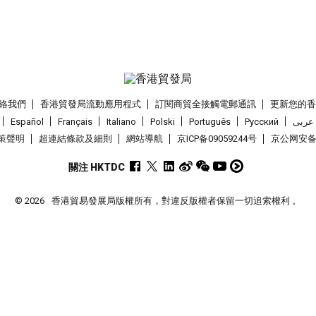
絡我們
香港貿發局流動應用程式
訂閱商貿全接觸電郵通訊
更新您的
Español
Français
Italiano
Polski
Português
Pусский
عربى
策聲明
超連結條款及細則
網站導航
京ICP备09059244号
京公网安备 1
關注 HKTDC
© 2026
香港貿易發展局版權所有，對違反版權者保留一切追索權利 。