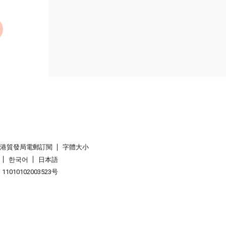
香港貿發局電郵訂閱
字體大小
한국어
日本語
1010102003523号