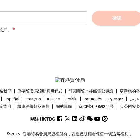
確認
帳戶。
絡我們
香港貿發局流動應用程式
訂閱商貿全接觸電郵通訊
更新您的
Español
Français
Italiano
Polski
Português
Pусский
عربى
策聲明
超連結條款及細則
網站導航
京ICP备09059244号
京公网安备 1
關注 HKTDC
© 2026
香港貿易發展局版權所有，對違反版權者保留一切追索權利 。