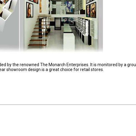
ed by the renowned The Monarch Enterprises. It is monitored by a grou
ear showroom design is a great choice for retail stores.