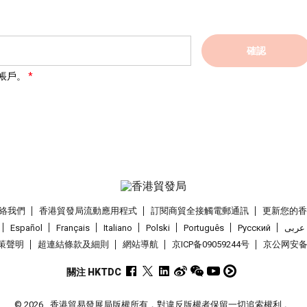
確認
帳戶。
絡我們
香港貿發局流動應用程式
訂閱商貿全接觸電郵通訊
更新您的
Español
Français
Italiano
Polski
Português
Pусский
عربى
策聲明
超連結條款及細則
網站導航
京ICP备09059244号
京公网安备 1
關注 HKTDC
© 2026
香港貿易發展局版權所有，對違反版權者保留一切追索權利 。