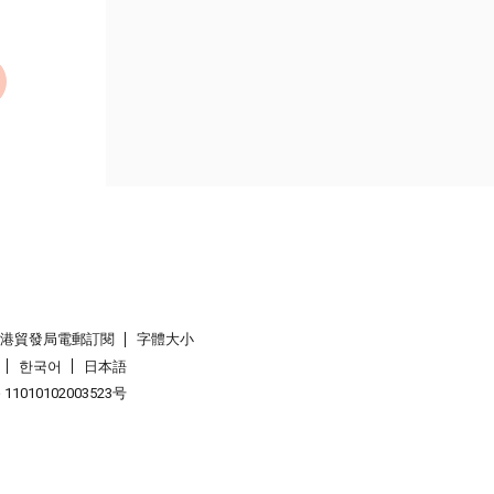
香港貿發局電郵訂閱
字體大小
한국어
日本語
1010102003523号