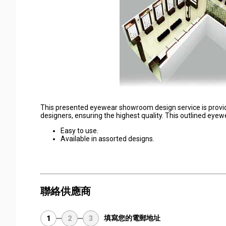
This presented eyewear showroom design service is provid
designers, ensuring the highest quality. This outlined eyew
Easy to use.
Available in assorted designs.
聯絡供應商
填寫您的電郵地址
1
2
3