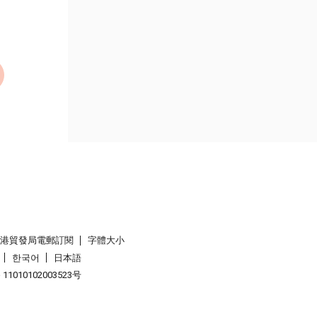
香港貿發局電郵訂閱
字體大小
한국어
日本語
1010102003523号