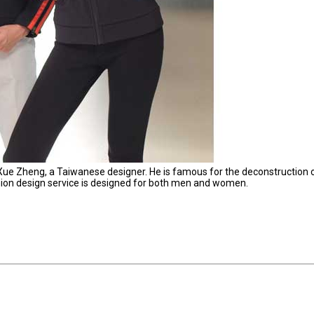
 Xue Zheng, a Taiwanese designer. He is famous for the deconstruction 
hion design service is designed for both men and women.