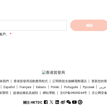
確認
帳戶。
絡我們
香港貿發局流動應用程式
訂閱商貿全接觸電郵通訊
更新您的
Español
Français
Italiano
Polski
Português
Pусский
عربى
策聲明
超連結條款及細則
網站導航
京ICP备09059244号
京公网安备 1
關注 HKTDC