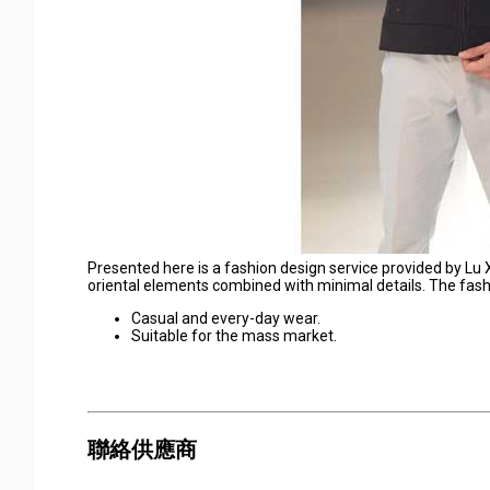
Presented here is a fashion design service provided by Lu
oriental elements combined with minimal details. The fas
Casual and every-day wear.
Suitable for the mass market.
聯絡供應商