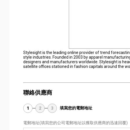
Stylesight is the leading online provider of trend forecast
style industries. Founded in 2003 by apparel manufacturing 
designers and manufacturers worldwide. Stylesight is headq
satellite offices stationed in fashion capitals around the 
聯絡供應商
填寫您的電郵地址
1
2
3
電郵地址
(填寫您的公司電郵地址以獲取供應商的迅速回覆)