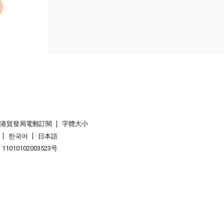
香港貿發局電郵訂閱
字體大小
한국어
日本語
1010102003523号