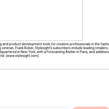
ing and product development tools for creative professionals in the fash
veteran, Frank Bober, Stylesight's subscribers include leading retailers,
uartered in New York, with a Forecasting Atelier in Paris, and addition
world. (www.stylesight.com)