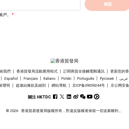
確認
帳戶。
絡我們
香港貿發局流動應用程式
訂閱商貿全接觸電郵通訊
更新您的
Español
Français
Italiano
Polski
Português
Pусский
عربى
策聲明
超連結條款及細則
網站導航
京ICP备09059244号
京公网安备 1
關注 HKTDC
© 2026
香港貿易發展局版權所有，對違反版權者保留一切追索權利 。