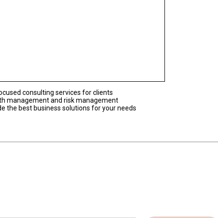
ocused consulting services for clients
wealth management and risk management
e the best business solutions for your needs