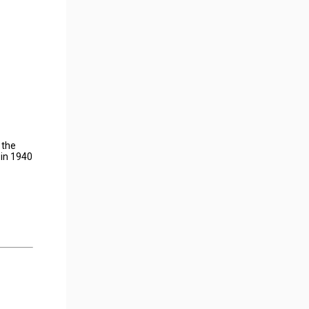
 the
 in 1940