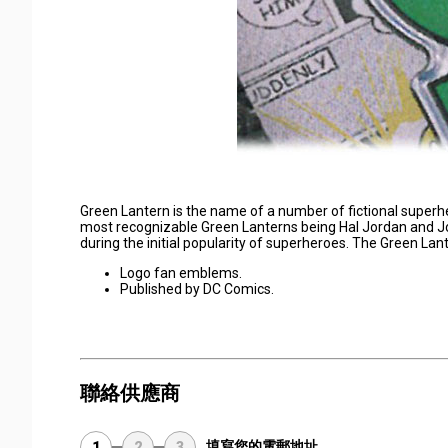
Green Lantern is the name of a number of fictional super
most recognizable Green Lanterns being Hal Jordan and Joh
during the initial popularity of superheroes. The Green La
Logo fan emblems.
Published by DC Comics.
聯絡供應商
填寫您的電郵地址
1
2
3