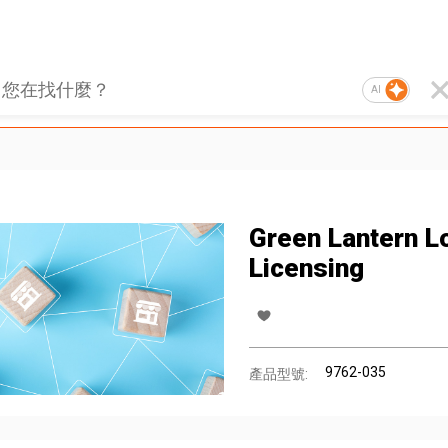
AI
Green Lantern L
Licensing
9762-035
產品型號: