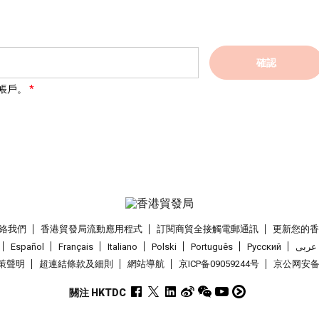
確認
帳戶。
絡我們
香港貿發局流動應用程式
訂閱商貿全接觸電郵通訊
更新您的
Español
Français
Italiano
Polski
Português
Pусский
عربى
策聲明
超連結條款及細則
網站導航
京ICP备09059244号
京公网安备 1
關注 HKTDC