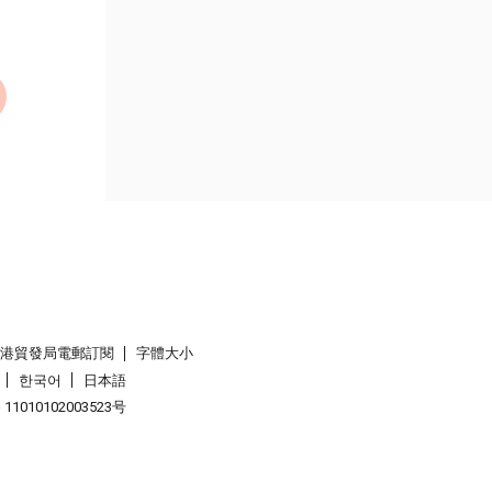
香港貿發局電郵訂閱
字體大小
한국어
日本語
1010102003523号