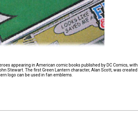
heroes appearing in American comic books published by DC Comics, with
n Stewart. The first Green Lantern character, Alan Scott, was created
ntern logo can be used in fan emblems.