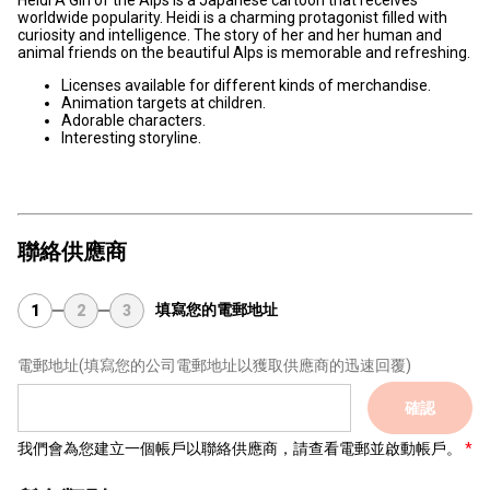
Heidi A Girl of the Alps is a Japanese cartoon that receives
worldwide popularity. Heidi is a charming protagonist filled with
curiosity and intelligence. The story of her and her human and
animal friends on the beautiful Alps is memorable and refreshing.
Licenses available for different kinds of merchandise.
Animation targets at children.
Adorable characters.
Interesting storyline.
聯絡供應商
填寫您的電郵地址
1
2
3
電郵地址
(填寫您的公司電郵地址以獲取供應商的迅速回覆)
確認
我們會為您建立一個帳戶以聯絡供應商，請查看電郵並啟動帳戶。