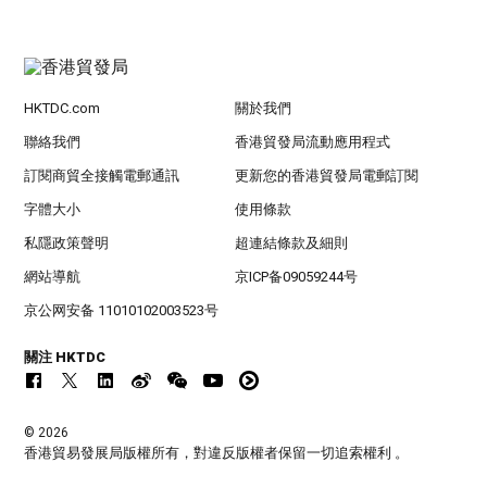
HKTDC.com
關於我們
聯絡我們
香港貿發局流動應用程式
訂閱商貿全接觸電郵通訊
更新您的香港貿發局電郵訂閱
字體大小
使用條款
私隱政策聲明
超連結條款及細則
網站導航
京ICP备09059244号
京公网安备 11010102003523号
關注 HKTDC
© 2026
香港貿易發展局版權所有，對違反版權者保留一切追索權利 。