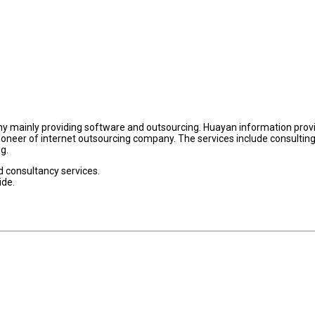
ny mainly providing software and outsourcing. Huayan information prov
ioneer of internet outsourcing company. The services include consultin
g.
 consultancy services.
ide.