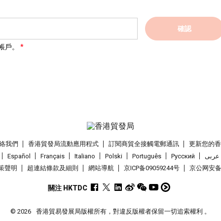
確認
帳戶。
絡我們
香港貿發局流動應用程式
訂閱商貿全接觸電郵通訊
更新您的
Español
Français
Italiano
Polski
Português
Pусский
عربى
策聲明
超連結條款及細則
網站導航
京ICP备09059244号
京公网安备 1
關注 HKTDC
© 2026
香港貿易發展局版權所有，對違反版權者保留一切追索權利 。