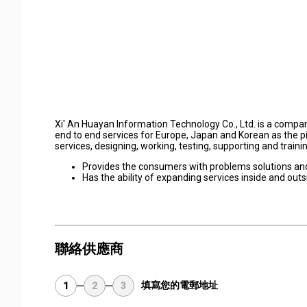
Xi' An Huayan Information Technology Co., Ltd. is a compa
end to end services for Europe, Japan and Korean as the p
services, designing, working, testing, supporting and trainin
Provides the consumers with problems solutions and
Has the ability of expanding services inside and outs
聯絡供應商
填寫您的電郵地址
1
2
3