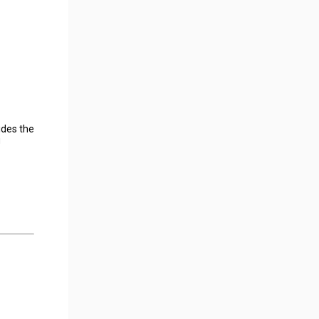
ides the
g