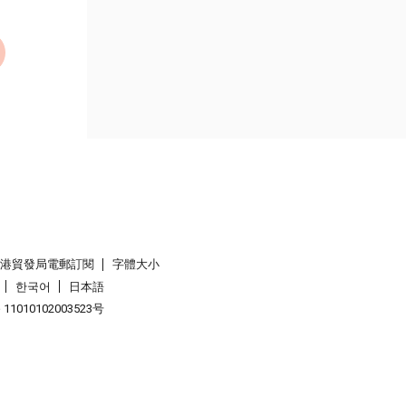
香港貿發局電郵訂閱
字體大小
한국어
日本語
1010102003523号