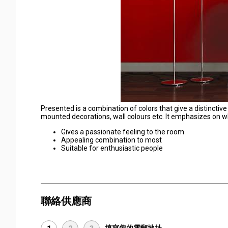
Presented is a combination of colors that give a distinctiv
mounted decorations, wall colours etc. It emphasizes on w
Gives a passionate feeling to the room
Appealing combination to most
Suitable for enthusiastic people
聯絡供應商