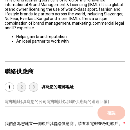
This brand licensing service is offered by the renowned
International Brand Management & Licensing (IBML). It is a global
brand owner, licensing the use of world-class sport, fashion and
lifestyle brands to partners across the world, including Slazenger,
No Fear, Everlast, Kangol and more. IBML offers a unique
combination of brand management, marketing, commercial legal
and IP expertise.
Helps gain brand reputation.
An ideal partner to work with.
聯絡供應商
填寫您的電郵地址
1
2
3
電郵地址
(填寫您的公司電郵地址以獲取供應商的迅速回覆)
確認
我們會為您建立一個帳戶以聯絡供應商，請查看電郵並啟動帳戶。