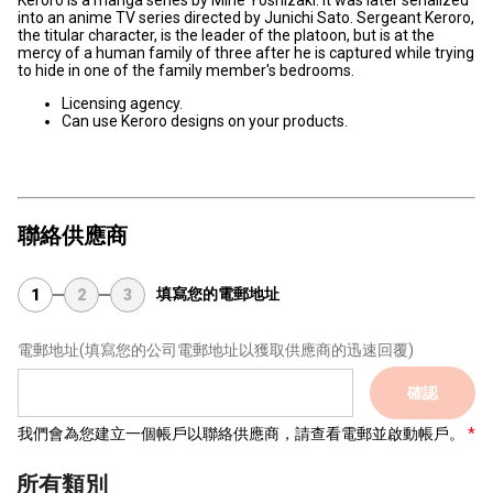
Keroro is a manga series by Mine Yoshizaki. It was later serialized
into an anime TV series directed by Junichi Sato. Sergeant Keroro,
the titular character, is the leader of the platoon, but is at the
mercy of a human family of three after he is captured while trying
to hide in one of the family member's bedrooms.
Licensing agency.
Can use Keroro designs on your products.
聯絡供應商
填寫您的電郵地址
1
2
3
電郵地址
(填寫您的公司電郵地址以獲取供應商的迅速回覆)
確認
我們會為您建立一個帳戶以聯絡供應商，請查看電郵並啟動帳戶。
所有類別