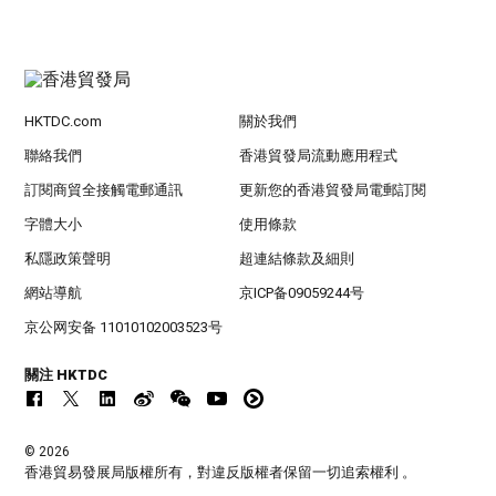
HKTDC.com
關於我們
聯絡我們
香港貿發局流動應用程式
訂閱商貿全接觸電郵通訊
更新您的香港貿發局電郵訂閱
字體大小
使用條款
私隱政策聲明
超連結條款及細則
網站導航
京ICP备09059244号
京公网安备 11010102003523号
關注 HKTDC
© 2026
香港貿易發展局版權所有，對違反版權者保留一切追索權利 。