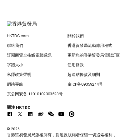
HKTDC.com
關於我們
聯絡我們
香港貿發局流動應用程式
訂閱商貿全接觸電郵通訊
更新您的香港貿發局電郵訂閱
字體大小
使用條款
私隱政策聲明
超連結條款及細則
網站導航
京ICP备09059244号
京公网安备 11010102003523号
關注 HKTDC
© 2026
香港貿易發展局版權所有，對違反版權者保留一切追索權利 。