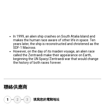
In 1999, an alien ship crashes on South Atalia Island and
makes the human race aware of other life in space. Ten
years later, the ship is reconstructed and christened as the
SDF-1 Macross.
However, on the day of its maiden voyage, an alien race
called the Zentraedi make their appearance on Earth,
beginning the UN Spacy/Zentraedi war that would change
the history of both races forever.
聯絡供應商
填寫您的電郵地址
1
2
3