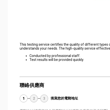
This testing service certifies the quality of different type
understands your needs. The high-quality service effectiv
Conducted by professional staff.
Test results will be provided quickly.
聯絡供應商
填寫您的電郵地址
1
2
3