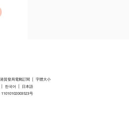
香港貿發局電郵訂閱
字體大小
한국어
日本語
1010102003523号