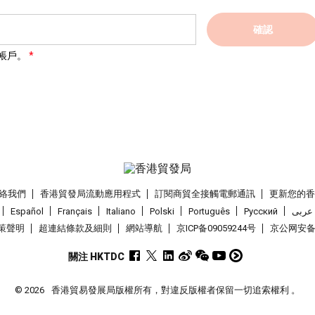
確認
帳戶。
絡我們
香港貿發局流動應用程式
訂閱商貿全接觸電郵通訊
更新您的
Español
Français
Italiano
Polski
Português
Pусский
عربى
策聲明
超連結條款及細則
網站導航
京ICP备09059244号
京公网安备 1
關注 HKTDC
© 2026
香港貿易發展局版權所有，對違反版權者保留一切追索權利 。