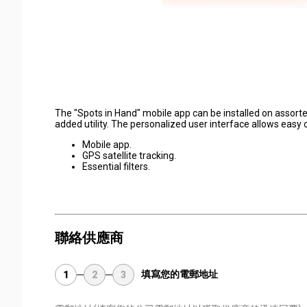
The "Spots in Hand" mobile app can be installed on assorte
added utility. The personalized user interface allows easy 
Mobile app.
GPS satellite tracking.
Essential filters.
聯絡供應商
填寫您的電郵地址
1
2
3