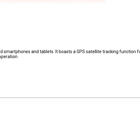
d smartphones and tablets. It boasts a GPS satellite tracking function f
operation.