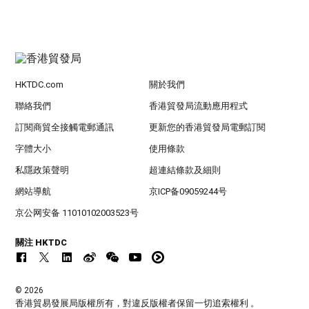
HKTDC.com
關於我們
聯絡我們
香港貿發局流動應用程式
訂閱商貿全接觸電郵通訊
更新您的香港貿發局電郵訂閱
字體大小
使用條款
私隱政策聲明
超連結條款及細則
網站導航
京ICP备09059244号
京公网安备 11010102003523号
關注 HKTDC
© 2026
香港貿易發展局版權所有，對違反版權者保留一切追索權利 。