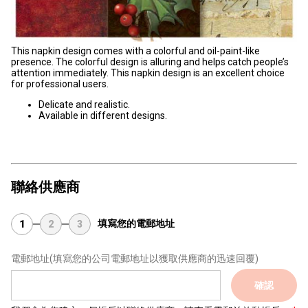
This napkin design comes with a colorful and oil-paint-like
presence. The colorful design is alluring and helps catch people’s
attention immediately. This napkin design is an excellent choice
for professional users.
Delicate and realistic.
Available in different designs.
聯絡供應商
填寫您的電郵地址
1
2
3
電郵地址
(填寫您的公司電郵地址以獲取供應商的迅速回覆)
確認