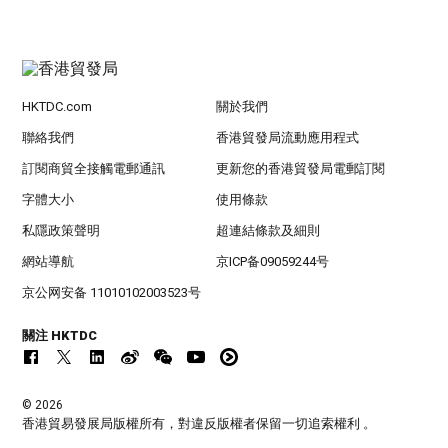
HKTDC.com
關於我們
聯絡我們
香港貿發局流動應用程式
訂閱商貿全接觸電郵通訊
更新您的香港貿發局電郵訂閱
字體大小
使用條款
私隱政策聲明
超連結條款及細則
網站導航
京ICP备09059244号
京公网安备 11010102003523号
關注 HKTDC
© 2026
香港貿易發展局版權所有，對違反版權者保留一切追索權利 。