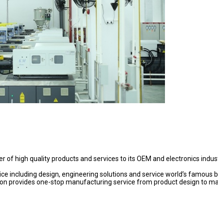
of high quality products and services to its OEM and electronics indust
ce including design, engineering solutions and service world’s famous 
ration provides one-stop manufacturing service from product design to m