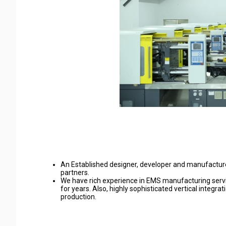
An Established designer, developer and manufacturer 
partners.
We have rich experience in EMS manufacturing servi
for years. Also, highly sophisticated vertical integ
production.