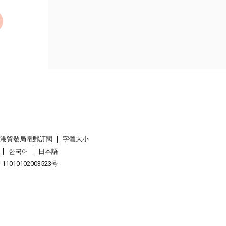
香港貿發局電郵訂閱
字體大小
한국어
日本語
1010102003523号