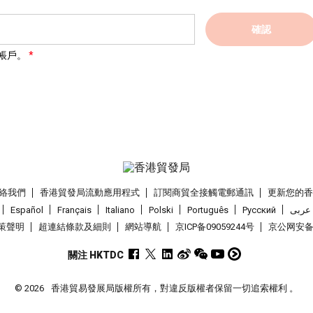
確認
帳戶。
絡我們
香港貿發局流動應用程式
訂閱商貿全接觸電郵通訊
更新您的
Español
Français
Italiano
Polski
Português
Pусский
عربى
策聲明
超連結條款及細則
網站導航
京ICP备09059244号
京公网安备 1
關注 HKTDC
© 2026
香港貿易發展局版權所有，對違反版權者保留一切追索權利 。