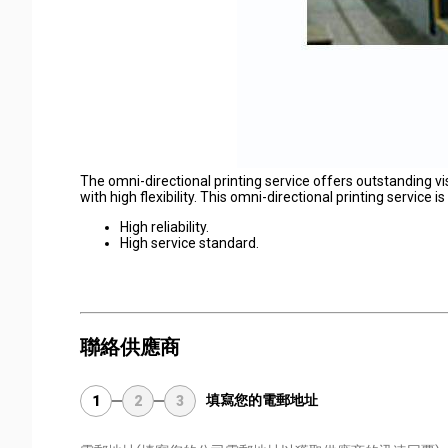
The omni-directional printing service offers outstanding vi
with high flexibility. This omni-directional printing service i
High reliability.
High service standard.
聯絡供應商
填寫您的電郵地址
1
2
3