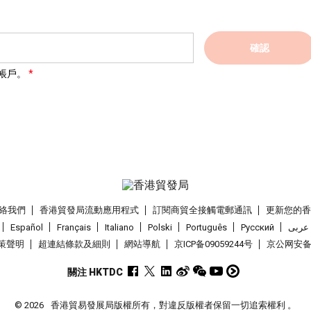
確認
帳戶。
絡我們
香港貿發局流動應用程式
訂閱商貿全接觸電郵通訊
更新您的
Español
Français
Italiano
Polski
Português
Pусский
عربى
策聲明
超連結條款及細則
網站導航
京ICP备09059244号
京公网安备 1
關注 HKTDC
© 2026
香港貿易發展局版權所有，對違反版權者保留一切追索權利 。