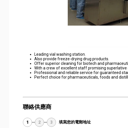
Leading vial washing station.
Also provide freeze-drying drug products.
Offer superior cleaning for biotech and pharmaceuti
With a crew of excellent staff promising superlative 
Professional and reliable service for guaranteed st
Perfect choice for pharmaceuticals, foods and distill
聯絡供應商
填寫您的電郵地址
1
2
3