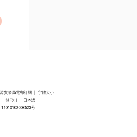
香港貿發局電郵訂閱
字體大小
한국어
日本語
1010102003523号