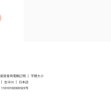
香港貿發局電郵訂閱
字體大小
한국어
日本語
1010102003523号