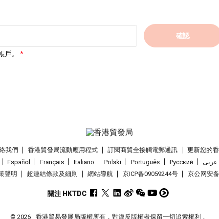
確認
帳戶。
絡我們
香港貿發局流動應用程式
訂閱商貿全接觸電郵通訊
更新您的
Español
Français
Italiano
Polski
Português
Pусский
عربى
策聲明
超連結條款及細則
網站導航
京ICP备09059244号
京公网安备 1
關注 HKTDC
© 2026
香港貿易發展局版權所有，對違反版權者保留一切追索權利 。