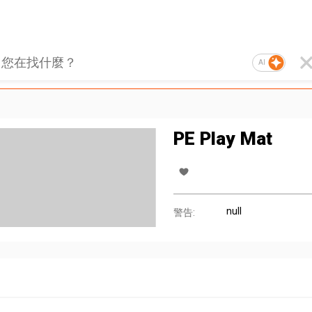
AI
PE Play Mat
null
警告: