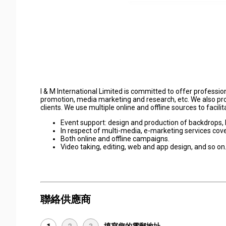
I & M International Limited is committed to offer professi
promotion, media marketing and research, etc. We also provi
clients. We use multiple online and offline sources to faci
Event support: design and production of backdrops, l
In respect of multi-media, e-marketing services cov
Both online and offline campaigns.
Video taking, editing, web and app design, and so on
聯絡供應商