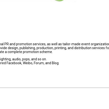
onal PR and promotion services, as well as tailor-made event organizatio
de design, publishing, production, printing, and distribution services fo
litate a complete promotion scheme.
ighting, audio, pops, and so on.
ered Facebook, Weibo, Forum, and Blog.
.