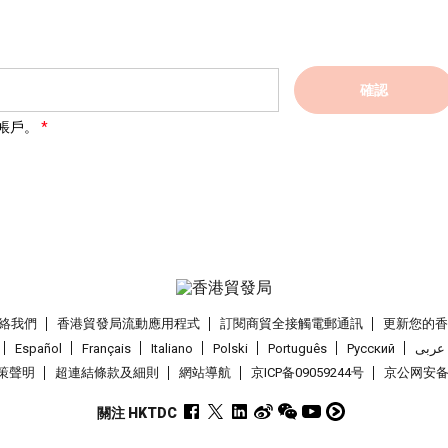
確認
帳戶。
絡我們
香港貿發局流動應用程式
訂閱商貿全接觸電郵通訊
更新您的
Español
Français
Italiano
Polski
Português
Pусский
عربى
策聲明
超連結條款及細則
網站導航
京ICP备09059244号
京公网安备 1
關注 HKTDC