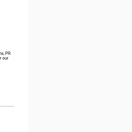
ns, PR
r our