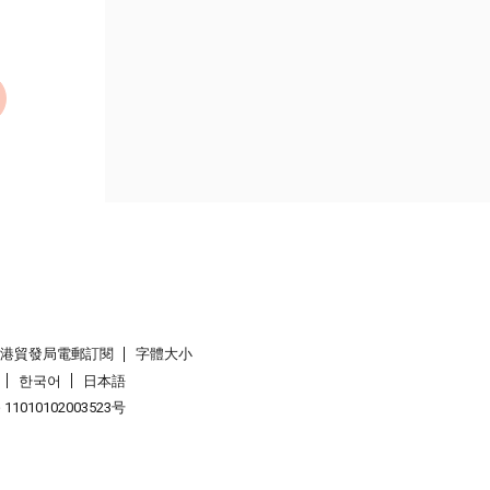
香港貿發局電郵訂閱
字體大小
한국어
日本語
1010102003523号