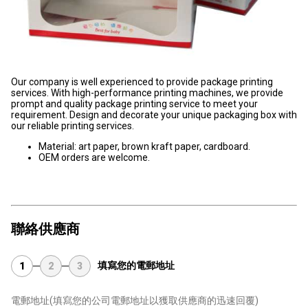
Our company is well experienced to provide package printing
services. With high-performance printing machines, we provide
prompt and quality package printing service to meet your
requirement. Design and decorate your unique packaging box with
our reliable printing services.
Material: art paper, brown kraft paper, cardboard.
OEM orders are welcome.
聯絡供應商
填寫您的電郵地址
1
2
3
電郵地址
(填寫您的公司電郵地址以獲取供應商的迅速回覆)