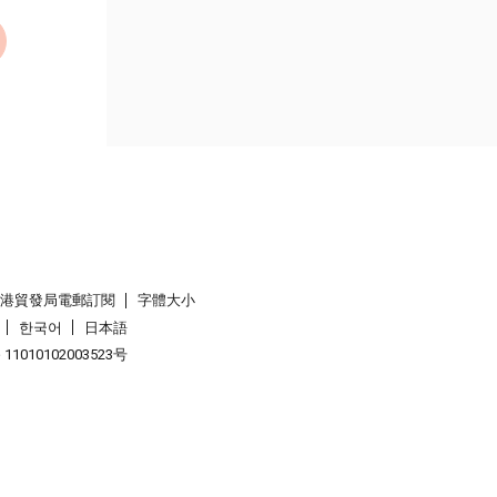
香港貿發局電郵訂閱
字體大小
한국어
日本語
1010102003523号