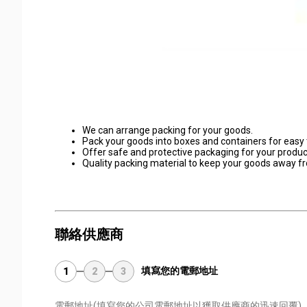
We can arrange packing for your goods.
Pack your goods into boxes and containers for easy 
Offer safe and protective packaging for your produc
Quality packing material to keep your goods away f
聯絡供應商
填寫您的電郵地址
1
2
3
電郵地址
(填寫您的公司電郵地址以獲取供應商的迅速回覆)