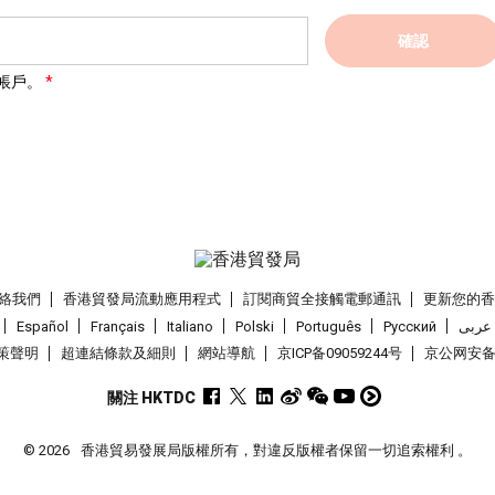
確認
帳戶。
絡我們
香港貿發局流動應用程式
訂閱商貿全接觸電郵通訊
更新您的
Español
Français
Italiano
Polski
Português
Pусский
عربى
策聲明
超連結條款及細則
網站導航
京ICP备09059244号
京公网安备 1
關注 HKTDC
© 2026
香港貿易發展局版權所有，對違反版權者保留一切追索權利 。