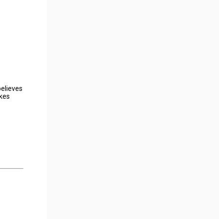
elieves
akes