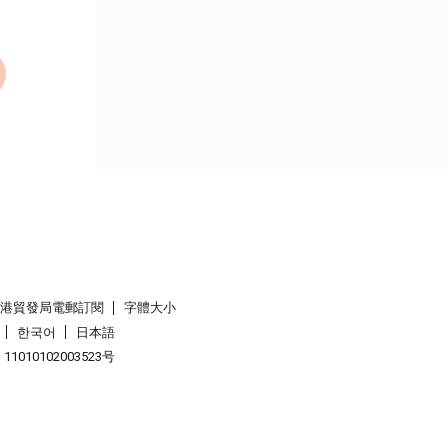
香港貿發局電郵訂閱
字體大小
한국어
日本語
1010102003523号