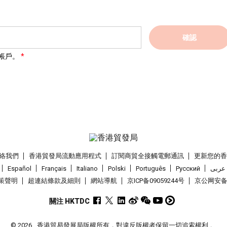
確認
帳戶。
絡我們
香港貿發局流動應用程式
訂閱商貿全接觸電郵通訊
更新您的
Español
Français
Italiano
Polski
Português
Pусский
عربى
策聲明
超連結條款及細則
網站導航
京ICP备09059244号
京公网安备 1
關注 HKTDC
© 2026
香港貿易發展局版權所有，對違反版權者保留一切追索權利 。