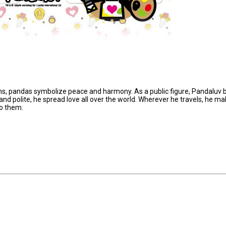
s, pandas symbolize peace and harmony. As a public figure, Pandaluv b
and polite, he spread love all over the world. Wherever he travels, he m
to them.