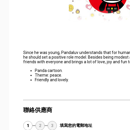
Since he was young, Pandaluv understands that for human
he should set a positive role model. Besides being modest 
friends with everyone and brings a lot of love, joy and fun 
Panda cartoon.
Theme: peace.
Friendly and lovely.
聯絡供應商
填寫您的電郵地址
1
2
3