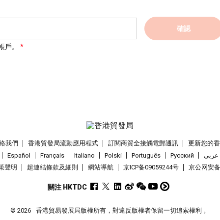
確認
帳戶。
絡我們
香港貿發局流動應用程式
訂閱商貿全接觸電郵通訊
更新您的
Español
Français
Italiano
Polski
Português
Pусский
عربى
策聲明
超連結條款及細則
網站導航
京ICP备09059244号
京公网安备 1
關注 HKTDC
© 2026
香港貿易發展局版權所有，對違反版權者保留一切追索權利 。