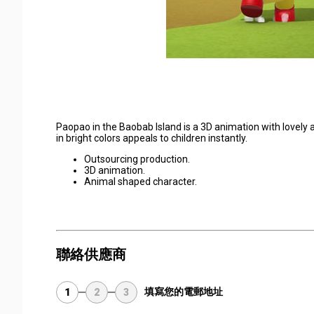
Paopao in the Baobab Island is a 3D animation with lovely a
in bright colors appeals to children instantly.
Outsourcing production.
3D animation.
Animal shaped character.
聯絡供應商
填寫您的電郵地址
1
2
3