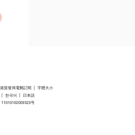
香港貿發局電郵訂閱
字體大小
한국어
日本語
1010102003523号