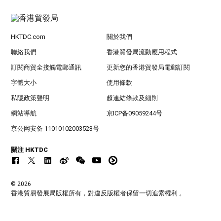
HKTDC.com
關於我們
聯絡我們
香港貿發局流動應用程式
訂閱商貿全接觸電郵通訊
更新您的香港貿發局電郵訂閱
字體大小
使用條款
私隱政策聲明
超連結條款及細則
網站導航
京ICP备09059244号
京公网安备 11010102003523号
關注 HKTDC
© 2026
香港貿易發展局版權所有，對違反版權者保留一切追索權利 。