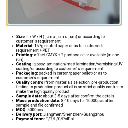
Size
: L x W x H (_cm x _cm x _cm) or according to
customer' s requirement
Material:
157g coated paper or as to customer's
requirement + PET
Printing:
offset CMYK + 2 pantone color available (in one
run)
Coating:
glossy lamination/matt lamination/varnishing/UV
coating/or according to customer' s requirement
Packaging:
packed in carton/paper pallet/or as to
customer's requirement
Quality control
from materials selection, pre-production
testing to production product all is on strict quality control to
make the high quality product
Sample date:
about 3-5 days after confirm the details
Mass production date:
8-10 days for 10000pcs after
sample and file confirmed
MOQ:
5000pcs
Delivery port:
Jiangmen/Shenzhen/Guangzhou
Payment term:
T/T/L/C/PalPal