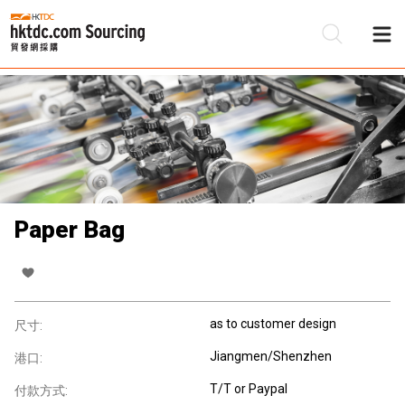
Paper Bag
as to customer design
尺寸:
Jiangmen/Shenzhen
港口:
T/T or Paypal
付款方式: