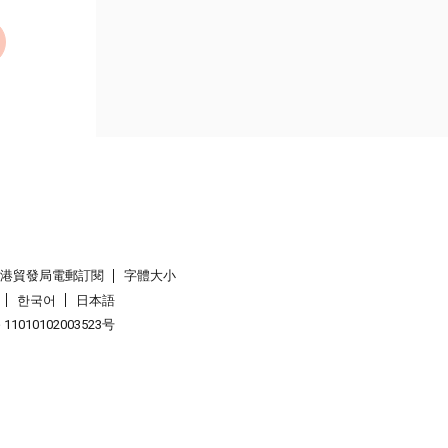
香港貿發局電郵訂閱
字體大小
한국어
日本語
1010102003523号