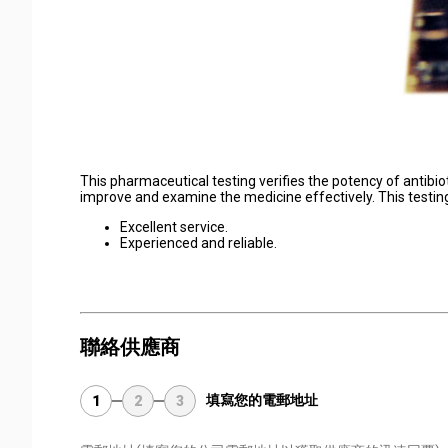
This pharmaceutical testing verifies the potency of antibio
improve and examine the medicine effectively. This testing s
Excellent service.
Experienced and reliable.
聯絡供應商
填寫您的電郵地址
1
2
3