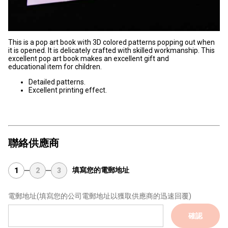
This is a pop art book with 3D colored patterns popping out when
it is opened. It is delicately crafted with skilled workmanship. This
excellent pop art book makes an excellent gift and
educational item for children.
Detailed patterns.
Excellent printing effect.
聯絡供應商
填寫您的電郵地址
1
2
3
電郵地址
(填寫您的公司電郵地址以獲取供應商的迅速回覆)
確認