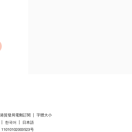
香港貿發局電郵訂閱
字體大小
한국어
日本語
1010102003523号