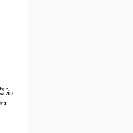
type,
our 200
hing