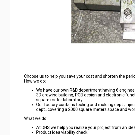
Choose us to help you save your cost and shorten the peri
How we do:
We have our own R&D department having 6 engineers wh
3D drawing building, PCB design and electronic func
square meter laboratory.
Our factory contains tooling and molding dept., injec
dept., covering a 2000 square meters space and work 
What we do:
At DHS we help you realize your project from an idea
Product idea viability check.