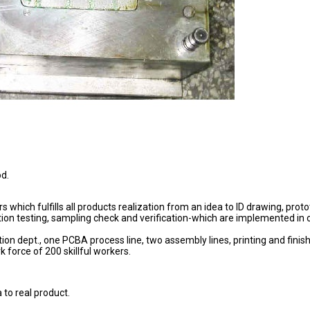
od.
ich fulfills all products realization from an idea to ID drawing, proto
tion testing, sampling check and verification-which are implemented in 
tion dept., one PCBA process line, two assembly lines, printing and finis
force of 200 skillful workers.
 to real product.