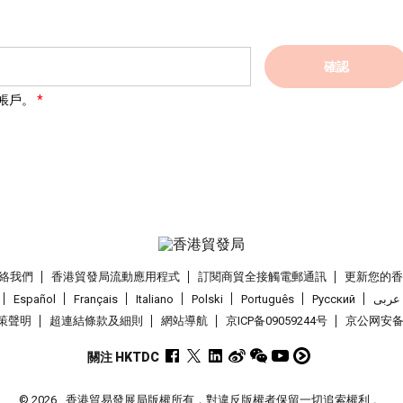
確認
帳戶。
絡我們
香港貿發局流動應用程式
訂閱商貿全接觸電郵通訊
更新您的
Español
Français
Italiano
Polski
Português
Pусский
عربى
策聲明
超連結條款及細則
網站導航
京ICP备09059244号
京公网安备 1
關注 HKTDC
© 2026
香港貿易發展局版權所有，對違反版權者保留一切追索權利 。