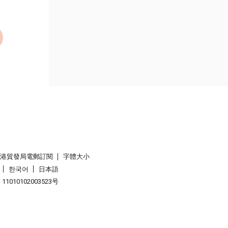
香港貿發局電郵訂閱
字體大小
한국어
日本語
1010102003523号