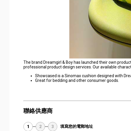
The brand Dreamgirl & Boy has launched their own products s
professional product design services. Our available charact
Showcased is a Sinomax cushion designed with Drea
Great for bedding and other consumer goods.
聯絡供應商
填寫您的電郵地址
1
2
3