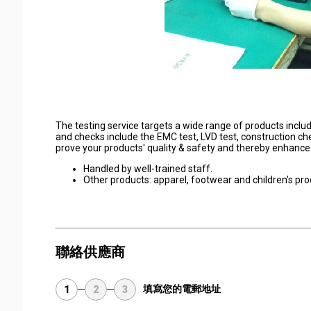
The testing service targets a wide range of products includi
and checks include the EMC test, LVD test, construction c
prove your products' quality & safety and thereby enhanc
Handled by well-trained staff.
Other products: apparel, footwear and children's pr
聯絡供應商
填寫您的電郵地址
1
2
3