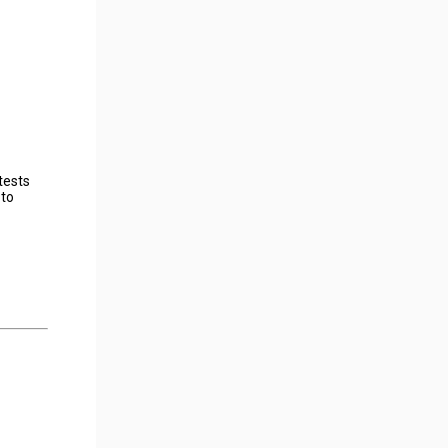
tests
 to