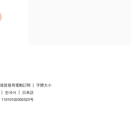
香港貿發局電郵訂閱
字體大小
한국어
日本語
1010102003523号