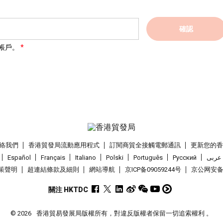
確認
帳戶。
絡我們
香港貿發局流動應用程式
訂閱商貿全接觸電郵通訊
更新您的
Español
Français
Italiano
Polski
Português
Pусский
عربى
策聲明
超連結條款及細則
網站導航
京ICP备09059244号
京公网安备 1
關注 HKTDC
© 2026
香港貿易發展局版權所有，對違反版權者保留一切追索權利 。