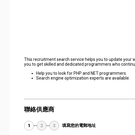
This recruitment search service helps you to update your w
you to get skilled and dedicated programmers who continua
Help you to look for PHP and NET programmers.
Search engine optimization experts are available.
聯絡供應商
填寫您的電郵地址
1
2
3