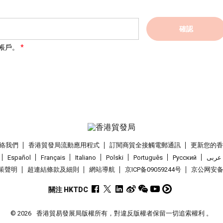
確認
帳戶。
絡我們
香港貿發局流動應用程式
訂閱商貿全接觸電郵通訊
更新您的
Español
Français
Italiano
Polski
Português
Pусский
عربى
策聲明
超連結條款及細則
網站導航
京ICP备09059244号
京公网安备 1
關注 HKTDC
© 2026
香港貿易發展局版權所有，對違反版權者保留一切追索權利 。