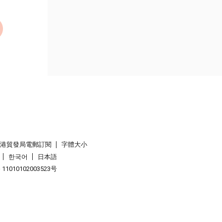
香港貿發局電郵訂閱
字體大小
한국어
日本語
1010102003523号