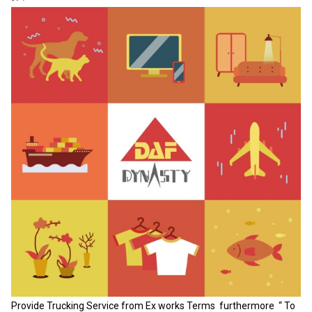
Provide Trucking Service from Ex works Terms furthermore “ To