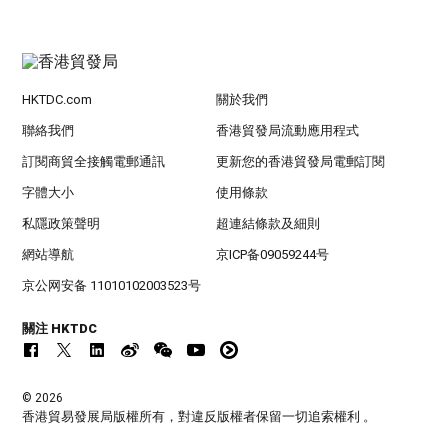
HKTDC.com
關於我們
聯絡我們
香港貿發局流動應用程式
訂閱商貿全接觸電郵通訊
更新您的香港貿發局電郵訂閱
字體大小
使用條款
私隱政策聲明
超連結條款及細則
網站導航
京ICP备09059244号
京公网安备 11010102003523号
關注 HKTDC
© 2026
香港貿易發展局版權所有，對違反版權者保留一切追索權利 。