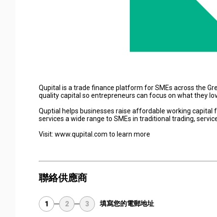
Qupital is a trade finance platform for SMEs across the Gre
quality capital so entrepreneurs can focus on what they lo
Quptial helps businesses raise affordable working capital 
services a wide range to SMEs in traditional trading, serv
Visit: www.qupital.com to learn more
聯絡供應商
填寫您的電郵地址
1
2
3