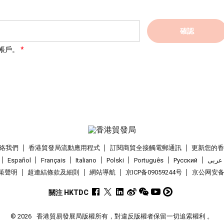
確認
帳戶。
絡我們
香港貿發局流動應用程式
訂閱商貿全接觸電郵通訊
更新您的
Español
Français
Italiano
Polski
Português
Pусский
عربى
策聲明
超連結條款及細則
網站導航
京ICP备09059244号
京公网安备 1
關注 HKTDC
© 2026
香港貿易發展局版權所有，對違反版權者保留一切追索權利 。