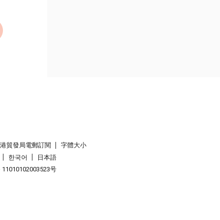
香港貿發局電郵訂閱
字體大小
한국어
日本語
1010102003523号