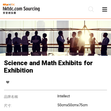
Science and Math Exhibits for
Exhibition
Intellect
品牌名稱:
50cmx50cmx75cm
尺寸: