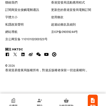
聯絡我們
香港貿發局流動應用程式
訂閱商貿全接觸電郵通訊
更新您的香港貿發局電郵訂閱
字體大小
使用條款
私隱政策聲明
超連結條款及細則
網站導航
京ICP备09059244号
京公网安备 11010102003523号
關注 HKTDC
© 2026
香港貿易發展局版權所有，對違反版權者保留一切追索權利 。
Intellect Co Ltd
供應商
關注
比較和查詢
查詢