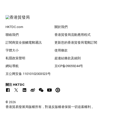
HKTDC.com
關於我們
聯絡我們
香港貿發局流動應用程式
訂閱商貿全接觸電郵通訊
更新您的香港貿發局電郵訂閱
字體大小
使用條款
私隱政策聲明
超連結條款及細則
網站導航
京ICP备09059244号
京公网安备 11010102003523号
關注 HKTDC
© 2026
香港貿易發展局版權所有，對違反版權者保留一切追索權利 。