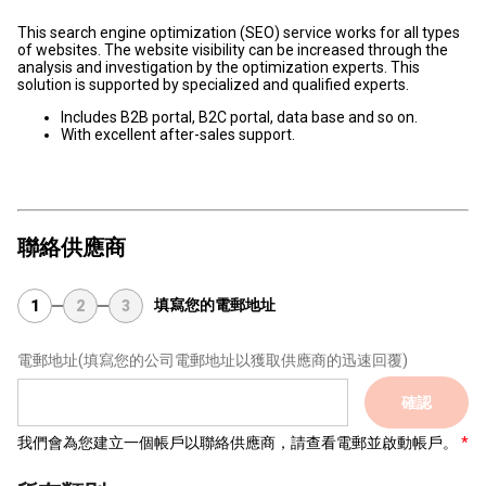
This search engine optimization (SEO) service works for all types
of websites. The website visibility can be increased through the
analysis and investigation by the optimization experts. This
solution is supported by specialized and qualified experts.
Includes B2B portal, B2C portal, data base and so on.
With excellent after-sales support.
聯絡供應商
填寫您的電郵地址
1
2
3
電郵地址
(填寫您的公司電郵地址以獲取供應商的迅速回覆)
確認
我們會為您建立一個帳戶以聯絡供應商，請查看電郵並啟動帳戶。