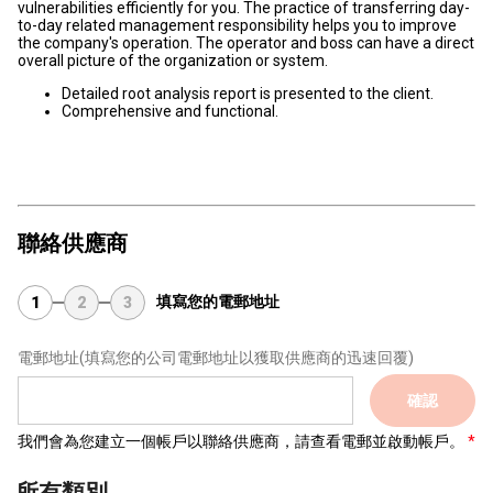
vulnerabilities efficiently for you. The practice of transferring day-
to-day related management responsibility helps you to improve
the company's operation. The operator and boss can have a direct
overall picture of the organization or system.
Detailed root analysis report is presented to the client.
Comprehensive and functional.
聯絡供應商
填寫您的電郵地址
1
2
3
電郵地址
(填寫您的公司電郵地址以獲取供應商的迅速回覆)
確認
我們會為您建立一個帳戶以聯絡供應商，請查看電郵並啟動帳戶。